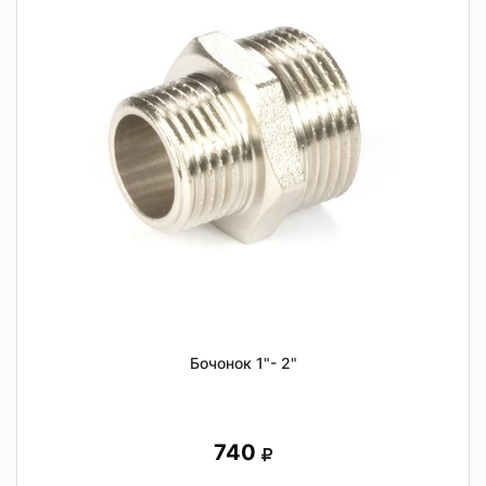
Бочонок 1"- 2"
740