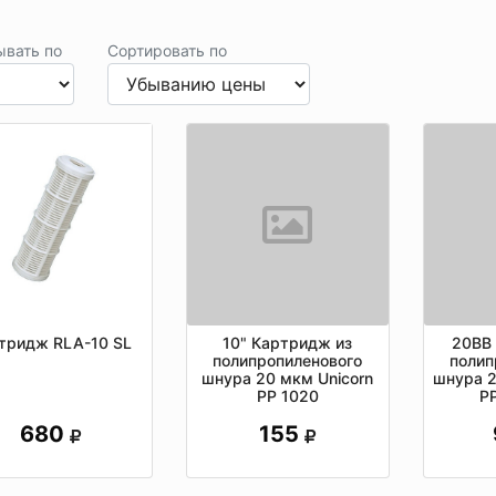
ывать по
Сортировать по
тридж RLA-10 SL
10" Картридж из
20ВВ
полипропиленового
полип
шнура 20 мкм Unicorn
шнура 2
РР 1020
P
680
155