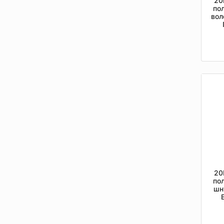
20
по
вол
20
по
шн