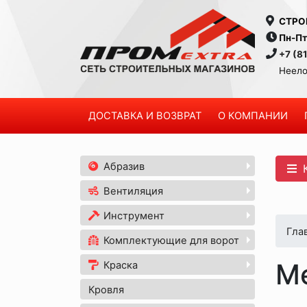
СТРО
Пн-Пт
+7 (8
Неело
ДОСТАВКА И ВОЗВРАТ
О КОМПАНИИ
Абразив
К
Вентиляция
Инструмент
Гла
Комплектующие для ворот
М
Краска
Кровля