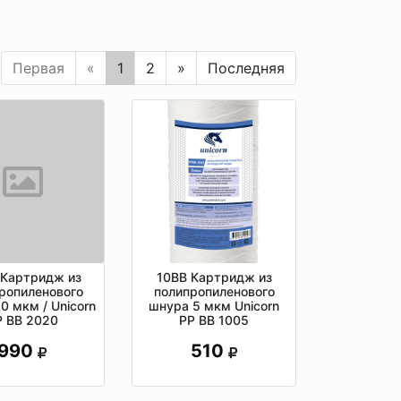
Первая
«
1
2
»
Последняя
10ВВ Картридж из
 Картридж из
полипропиленового
ропиленового
шнура 5 мкм Unicorn
0 мкм / Unicorn
РР ВВ 1005
Р ВВ 2020
510
990