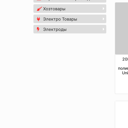
Хозтовары
Электро Товары
Электроды
20
поли
Un