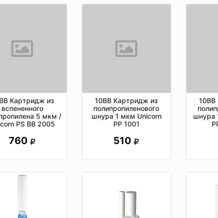
ВВ Картридж из
10ВВ Картридж из
10ВВ
вспененного
полипропиленового
полип
пропилена 5 мкм /
шнура 1 мкм Unicorn
шнура 
icorn PS ВВ 2005
РР 1001
Р
760
510