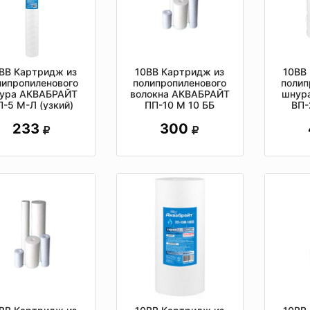
ВВ Картридж из
10ВВ Картридж из
10ВВ
липропиленового
полипропиленового
полип
ура АКВАБРАЙТ
волокна АКВАБРАЙТ
шнур
П-5 М-Л (узкий)
ПП-10 М 10 ББ
ВП-
233
300