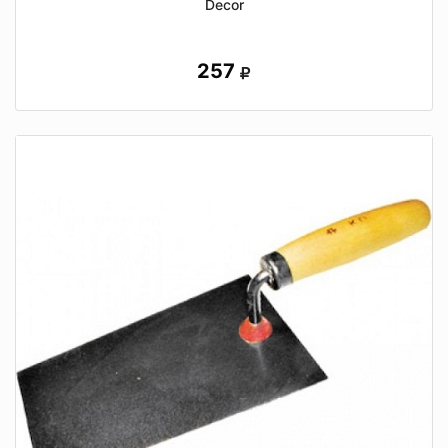
Decor
257