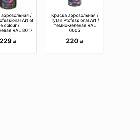
 аэрозольная /
Краска аэрозольная /
ofessional Art of
Tytan Ptofessional Art /
he colour /
темно-зеленая RAL
невая RAL 8017
6005
229
220