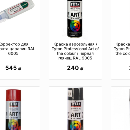
Корректор для
Краска аэрозольная /
Краска
онта царапин RAL
Tytan Ptofessional Art of
Tytan Pt
6005
the colour / черная
the col
глянец RAL 9005
545
240