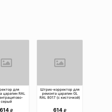
ректор для
Штрих-корректор для
а царапин RAL
ремонта царапин GL
антрацитово-
RAL 8017 (c кисточкой)
серый
614
614