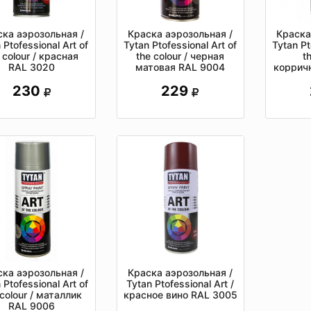
ска аэрозольная /
Краска аэрозольная /
Краска
 Ptofessional Art of
Tytan Ptofessional Art of
Tytan Pt
 colour / красная
the colour / черная
t
RAL 3020
матовая RAL 9004
коррич
230
229
ска аэрозольная /
Краска аэрозольная /
 Ptofessional Art of
Tytan Ptofessional Art /
 colour / маталлик
красное вино RAL 3005
RAL 9006