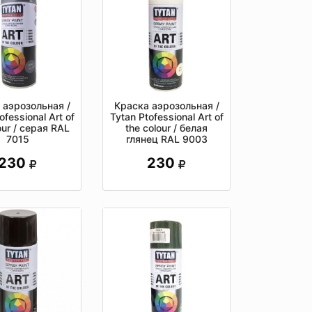
 аэрозольная /
Краска аэрозольная /
ofessional Art of
Tytan Ptofessional Art of
our / серая RAL
the colour / белая
7015
глянец RAL 9003
230
230