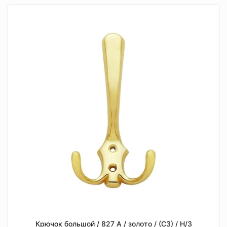
Крючок большой / 827 А / золото / (СЗ) / Н/З