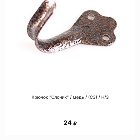
Крючок "Слоник" / медь / (СЗ) / Н/З
24