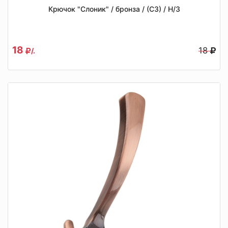
Крючок "Слоник" / бронза / (СЗ) / Н/З
18
18
/.