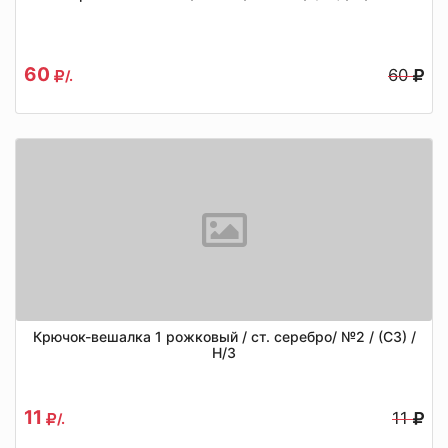
60
60
/.
Крючок-вешалка 1 рожковый / ст. серебро/ №2 / (СЗ) /
Н/З
11
11
/.