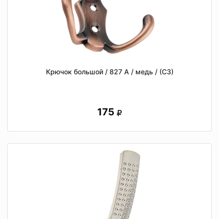
Крючок большой / 827 А / медь / (СЗ)
175