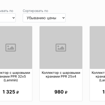
ывать по
Сортировать по
ектор с шаровыми
Коллектор с шаровыми
Коллек
анами PPR 32х5
кранами PPR 25х4
кран
(Lammin)
(La
1 325
980