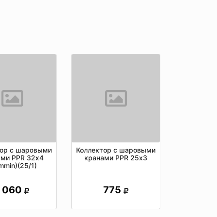
тор с шаровыми
Коллектор с шаровыми
ами PPR 32х4
кранами PPR 25х3
mmin)(25/1)
1 060
775