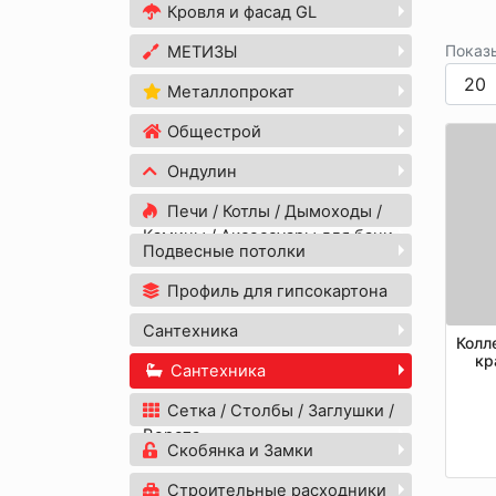
Кровля и фасад GL
Показ
МЕТИЗЫ
Металлопрокат
Общестрой
Ондулин
Печи / Котлы / Дымоходы /
Камины / Аксессуары для бани
Подвесные потолки
Профиль для гипсокартона
Сантехника
Колл
кр
Сантехника
Сетка / Столбы / Заглушки /
Ворота
Скобянка и Замки
Строительные расходники