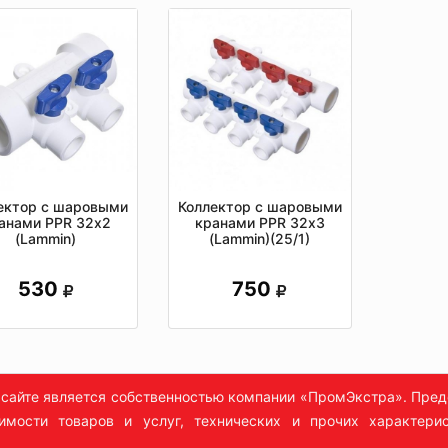
ектор с шаровыми
Коллектор с шаровыми
анами PPR 32х2
кранами PPR 32х3
(Lammin)
(Lammin)(25/1)
530
750
сайте является собственностью компании «ПромЭкстра». Пред
имости товаров и услуг, технических и прочих характерис