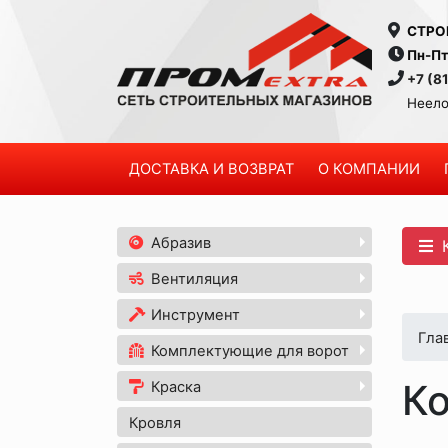
СТРО
Пн-Пт
+7 (8
Неело
ДОСТАВКА И ВОЗВРАТ
О КОМПАНИИ
Абразив
К
Вентиляция
Инструмент
Гла
Комплектующие для ворот
Ко
Краска
Кровля