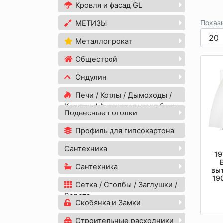
Кровля и фасад GL
Показ
МЕТИЗЫ
Металлопрокат
Общестрой
Ондулин
Печи / Котлы / Дымоходы /
Камины / Аксессуары для бани
Подвесные потолки
Профиль для гипсокартона
Сантехника
19
Сантехника
выт
19
Сетка / Столбы / Заглушки /
D15
Ворота
Скобянка и Замки
Строительные расходники