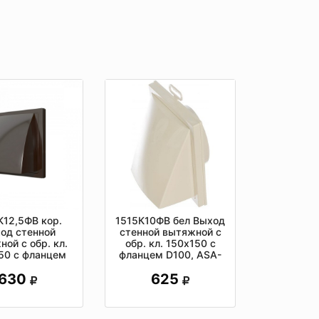
К12,5ФВ кор.
1515К10ФВ бел Выход
од стенной
стенной вытяжной с
ой с обр. кл.
обр. кл. 150х150 с
50 с фланцем
фланцем D100, ASA-
, ASA, кор.
пластик
630
625