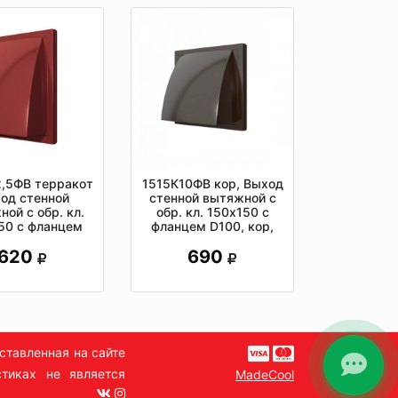
2,5ФВ терракот
1515К10ФВ кор, Выход
од стенной
стенной вытяжной с
ой с обр. кл.
обр. кл. 150х150 с
50 с фланцем
фланцем D100, кор,
ASA, ТЕРРАКОТ
ASA-пластик
620
690
ставленная на сайте
тиках не является
MadeCool