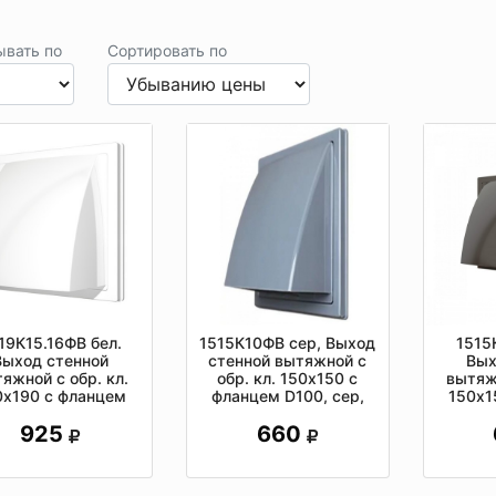
ывать по
Сортировать по
19К15.16ФВ бел.
1515К10ФВ сер, Выход
1515
Выход стенной
стенной вытяжной с
Вых
яжной с обр. кл.
обр. кл. 150х150 с
вытяжн
0х190 с фланцем
фланцем D100, сер,
150х1
0/160, ASA, бел.
ASA-пластик
D125
925
660