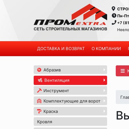
СТРО
Пн-Пт
+7 (8
Неело
ДОСТАВКА И ВОЗВРАТ
О КОМПАНИИ
Абразив
К
Вентиляция
Инструмент
Гла
Комплектующие для ворот
В
Краска
Кровля