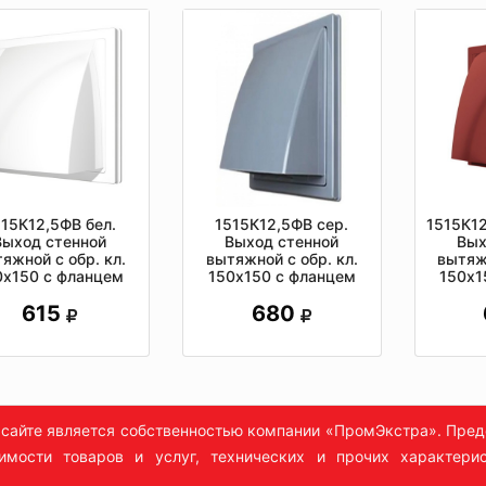
515К12,5ФВ бел.
1515К12,5ФВ сер.
1515К1
Выход стенной
Выход стенной
Вых
яжной с обр. кл.
вытяжной с обр. кл.
вытяжн
0х150 с фланцем
150х150 с фланцем
150х1
125, ASA, бел.
D125, ASA, сер
D125, 
615
680
сайте является собственностью компании «ПромЭкстра». Пред
имости товаров и услуг, технических и прочих характерис