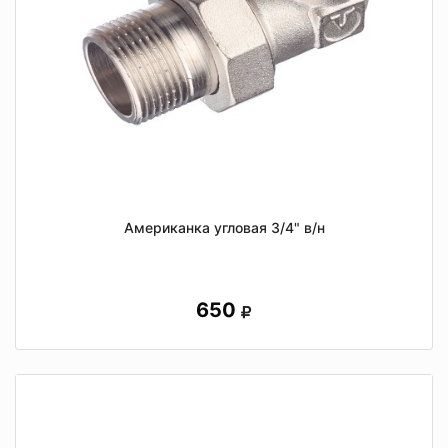
Американка угловая 3/4" в/н
650