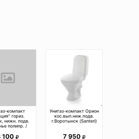
Унитаз-компакт Орион
таз-компакт
кос.вып.ниж.подв.
ация" гориз.
г.Воротынск (Santeri)
, нижн. подв.
нье полипр. /
лый Santeri
7 950
8 100