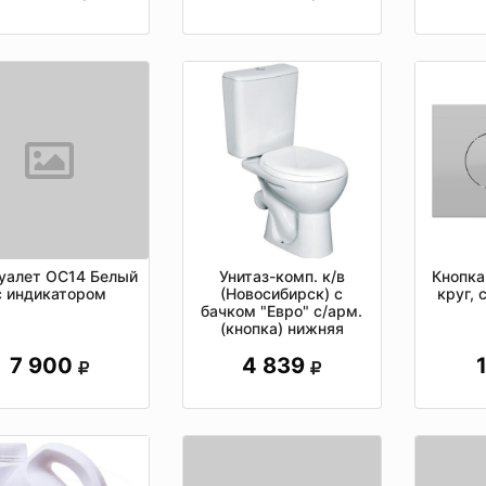
Унитаз-комп. к/в
Кнопка
уалет ОС14 Белый
(Новосибирск) с
круг, 
с индикатором
бачком "Евро" с/арм.
(кнопка) нижняя
подводка
4 839
7 900