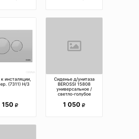
 к инсталяции,
Сиденье д/унитаза
сер. (7311) Н/З
BEROSSI 15808
универсальное /
светло-голубое
1 150
1 050