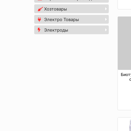
Хозтовары
Электро Товары
Электроды
Биот