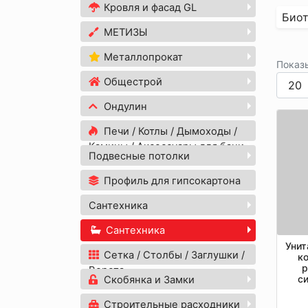
Кровля и фасад GL
Био
МЕТИЗЫ
Металлопрокат
Показ
Общестрой
Ондулин
Печи / Котлы / Дымоходы /
Камины / Аксессуары для бани
Подвесные потолки
Профиль для гипсокартона
Сантехника
Сантехника
Унит
Сетка / Столбы / Заглушки /
к
р
Ворота
си
Скобянка и Замки
кр
Строительные расходники