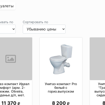
туалеты
ывать по
Сортировать по
Унитаз-компакт Pro
аз-компакт Идеал
Уни
белый с
омфорт (арм. 2-
"Гр
гориз.выпуском
ежим. Oliveira,
выпуск
денье д/п, мет.
сиде
епл. микролифт)
бе
8 200
11 370
SANITA