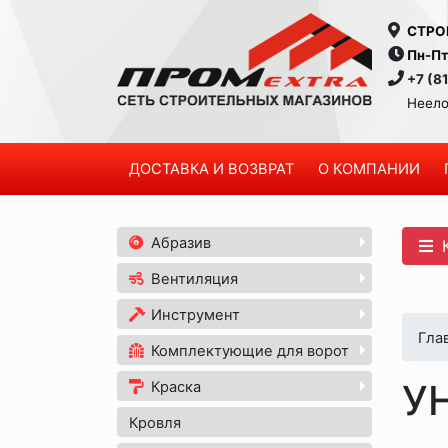
СТРО
Пн-Пт
+7 (8
Неело
ДОСТАВКА И ВОЗВРАТ
О КОМПАНИИ
Абразив
К
Вентиляция
Инструмент
Гла
Комплектующие для ворот
У
Краска
Кровля