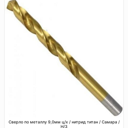
Сверло по металлу 9,0мм ц/х / нитрид титан / Самара /
Н/З