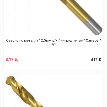
Сверло по металлу 12,5мм ц/х / нитрид титан / Самара /
Н/З
417
417
/.