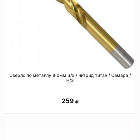
Сверло по металлу 8,0мм ц/х / нитрид титан / Самара /
Н/З
259