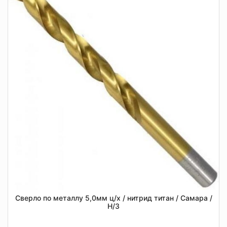
Сверло по металлу 5,0мм ц/х / нитрид титан / Самара /
Н/З