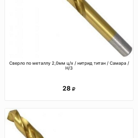
Сверло по металлу 2,0мм ц/х / нитрид титан / Самара /
Н/З
28