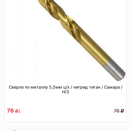
Сверло по металлу 5,5мм ц/х / нитрид титан / Самара /
Н/З
76
76
/.