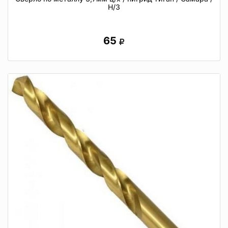
Н/З
65