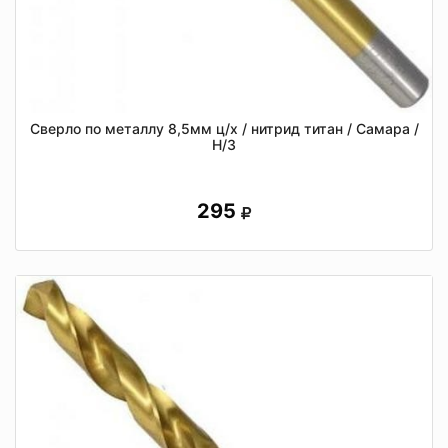
Сверло по металлу 8,5мм ц/х / нитрид титан / Самара /
Н/З
295