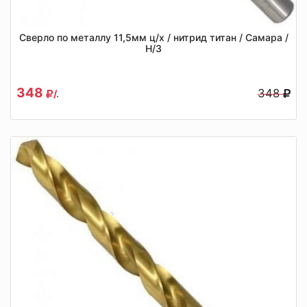
Сверло по металлу 11,5мм ц/х / нитрид титан / Самара /
Н/З
348
348
/.