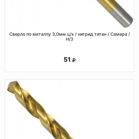
Сверло по металлу 3,0мм ц/х / нитрид титан / Самара /
Н/З
51