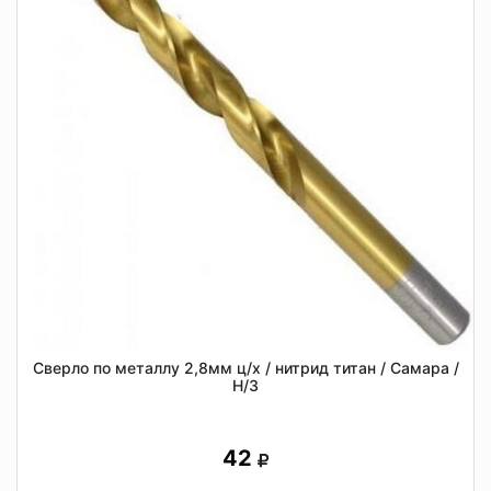
Сверло по металлу 2,8мм ц/х / нитрид титан / Самара /
Н/З
42