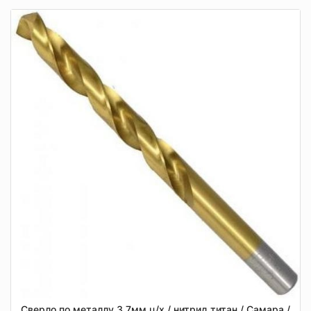
Сверло по металлу 3,7мм ц/х / нитрид титан / Самара /