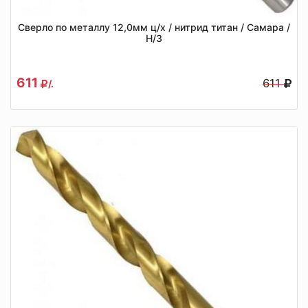
Сверло по металлу 12,0мм ц/х / нитрид титан / Самара /
Н/З
611
611
/.