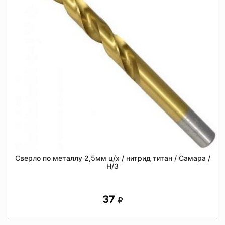
Сверло по металлу 2,5мм ц/х / нитрид титан / Самара /
Н/З
37