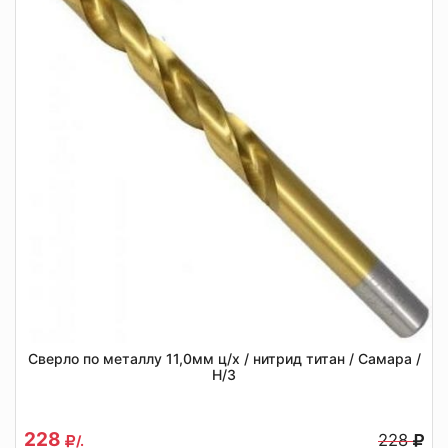
Сверло по металлу 11,0мм ц/х / нитрид титан / Самара /
Н/З
228
228
/.