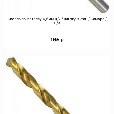
Сверло по металлу 6,5мм ц/х / нитрид титан / Самара /
Н/З
165